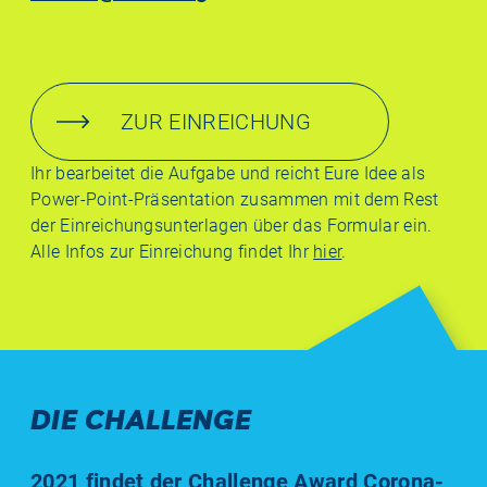
ZUR EINREICHUNG
Ihr bearbeitet die Aufgabe und reicht Eure Idee als
Power-Point-Präsentation zusammen mit dem Rest
der Einreichungsunterlagen über das Formular ein.
Alle Infos zur Einreichung findet Ihr
hier
.
DIE CHALLENGE
2021 findet der Challenge Award Corona-